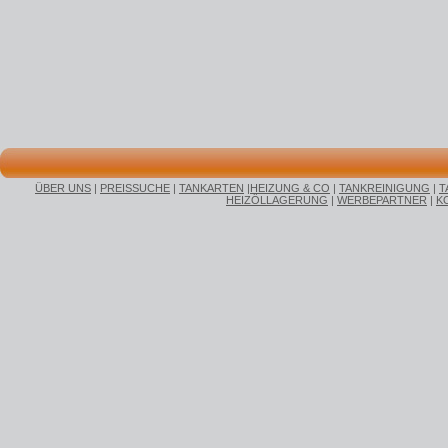
ÜBER UNS
|
PREISSUCHE
|
TANKARTEN
|
HEIZUNG & CO
|
TANKREINIGUNG
|
T
HEIZÖLLAGERUNG
|
WERBEPARTNER
|
K