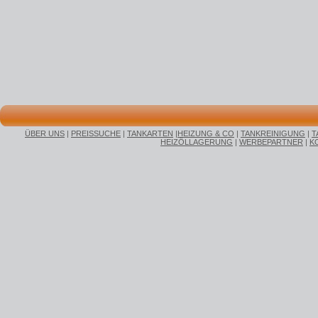
ÜBER UNS
|
PREISSUCHE
|
TANKARTEN
|
HEIZUNG & CO
|
TANKREINIGUNG
|
T
HEIZÖLLAGERUNG
|
WERBEPARTNER
|
K