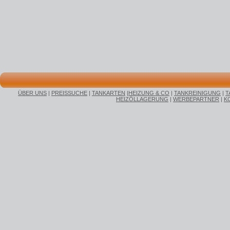
ÜBER UNS
|
PREISSUCHE
|
TANKARTEN
|
HEIZUNG & CO
|
TANKREINIGUNG
|
T
HEIZÖLLAGERUNG
|
WERBEPARTNER
|
K