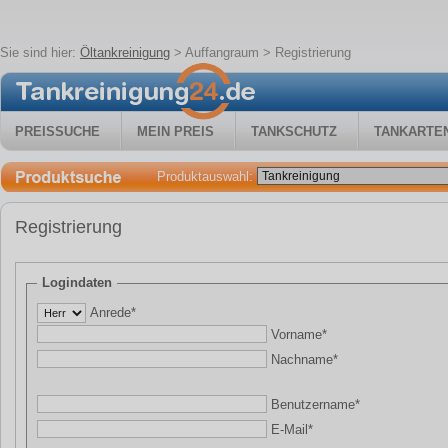
Sie sind hier:
Öltankreinigung
>
Auffangraum
> Registrierung
PREISSUCHE
MEIN PREIS
TANKSCHUTZ
TANKARTE
Produktauswahl:
Registrierung
Logindaten
Anrede*
Vorname*
Nachname*
Benutzername*
E-Mail*