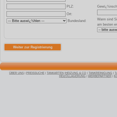
Gewï¿½nscht
PLZ:
Ort:
Wann sind Si
Bundesland:
am besten er
ÜBER UNS
|
PREISSUCHE
|
TANKARTEN
|
HEIZUNG & CO
|
TANKREINIGUNG
|
T
HEIZÖLLAGERUNG
|
WERBEPARTNER
|
K