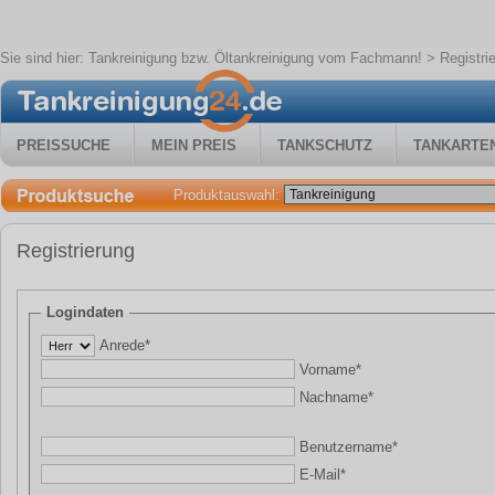
Sie sind hier:
Tankreinigung bzw. Öltankreinigung vom Fachmann!
> Registri
PREISSUCHE
MEIN PREIS
TANKSCHUTZ
TANKARTE
Produktauswahl:
Registrierung
Logindaten
Anrede*
Vorname*
Nachname*
Benutzername*
E-Mail*