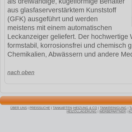
als dreiwandige, kugelförmige Behälter
aus glasfaserverstärktem Kunststoff
(GFK) ausgeführt und werden
meistens mit einem automatischen
Leckanzeiger geliefert. Der hochwertige 
formstabil, korrosionsfrei und chemisch 
Chemikalien, Abwässern und andere Med
nach oben
ÜBER UNS
|
PREISSUCHE
|
TANKARTEN
|
HEIZUNG & CO
|
TANKREINIGUNG
|
T
HEIZÖLLAGERUNG
|
WERBEPARTNER
|
K