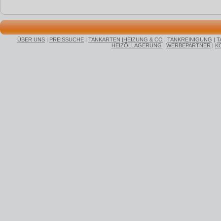
ÜBER UNS
|
PREISSUCHE
|
TANKARTEN
|
HEIZUNG & CO
|
TANKREINIGUNG
|
T
HEIZÖLLAGERUNG
|
WERBEPARTNER
|
K