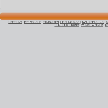
ÜBER UNS
|
PREISSUCHE
|
TANKARTEN
|
HEIZUNG & CO
|
TANKREINIGUNG
|
T
HEIZÖLLAGERUNG
|
WERBEPARTNER
|
K