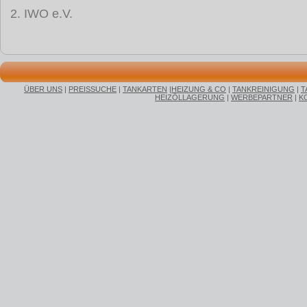
2. IWO e.V.
ÜBER UNS
|
PREISSUCHE
|
TANKARTEN
|
HEIZUNG & CO
|
TANKREINIGUNG
|
T
HEIZÖLLAGERUNG
|
WERBEPARTNER
|
K