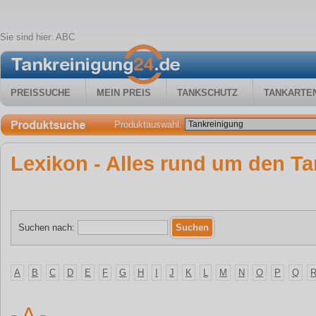
Sie sind hier:
ABC
PREISSUCHE
MEIN PREIS
TANKSCHUTZ
TANKARTE
Produktauswahl:
Lexikon - Alles rund um den Ta
Suchen nach:
A
B
C
D
E
F
G
H
I
J
K
L
M
N
O
P
Q
- A -