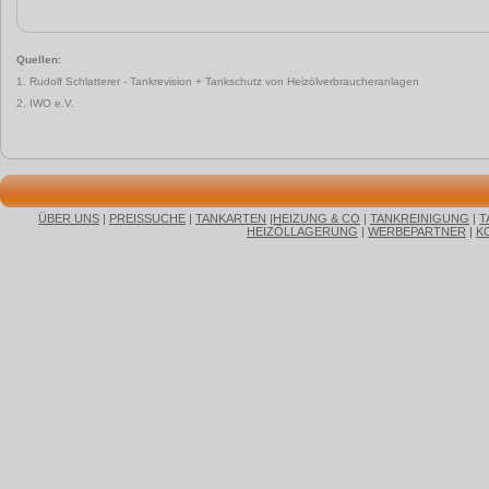
Quellen:
1. Rudolf Schlatterer - Tankrevision + Tankschutz von Heizölverbraucheranlagen
2. IWO e.V.
ÜBER UNS
|
PREISSUCHE
|
TANKARTEN
|
HEIZUNG & CO
|
TANKREINIGUNG
|
T
HEIZÖLLAGERUNG
|
WERBEPARTNER
|
K