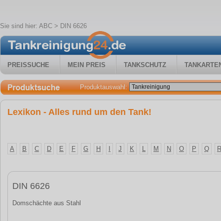
Sie sind hier:
ABC
> DIN 6626
PREISSUCHE
MEIN PREIS
TANKSCHUTZ
TANKARTE
Produktauswahl:
Lexikon - Alles rund um den Tank!
A
B
C
D
E
F
G
H
I
J
K
L
M
N
O
P
Q
DIN 6626
Domschächte aus Stahl