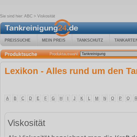
Sie sind hier:
ABC
> Viskosität
PREISSUCHE
MEIN PREIS
TANKSCHUTZ
TANKARTE
Produktauswahl:
Lexikon - Alles rund um den Ta
A
B
C
D
E
F
G
H
I
J
K
L
M
N
O
P
Q
Viskosität