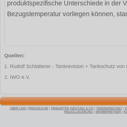
produktspezifische Unterschiede in der Vi
Bezugstemperatur vorliegen können, stark
Quellen:
1. Rudolf Schlatterer - Tankrevision + Tankschutz vo
2. IWO e.V.
ÜBER UNS
|
PREISSUCHE
|
TANKARTEN
|
HEIZUNG & CO
|
TANKREINIGUNG
|
T
HEIZÖLLAGERUNG
|
WERBEPARTNER
|
K