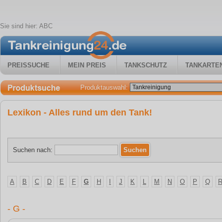
Sie sind hier:
ABC
PREISSUCHE
MEIN PREIS
TANKSCHUTZ
TANKARTE
Produktauswahl:
Lexikon - Alles rund um den Tank!
Suchen nach:
A
B
C
D
E
F
G
H
I
J
K
L
M
N
O
P
Q
- G -