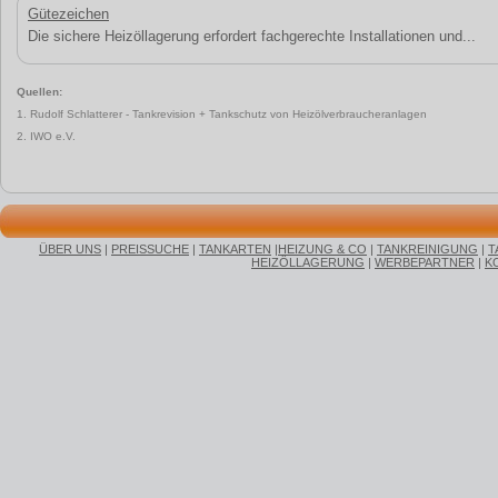
Gütezeichen
Die sichere Heizöllagerung erfordert fachgerechte Installationen und...
Quellen:
1. Rudolf Schlatterer - Tankrevision + Tankschutz von Heizölverbraucheranlagen
2. IWO e.V.
ÜBER UNS
|
PREISSUCHE
|
TANKARTEN
|
HEIZUNG & CO
|
TANKREINIGUNG
|
T
HEIZÖLLAGERUNG
|
WERBEPARTNER
|
K