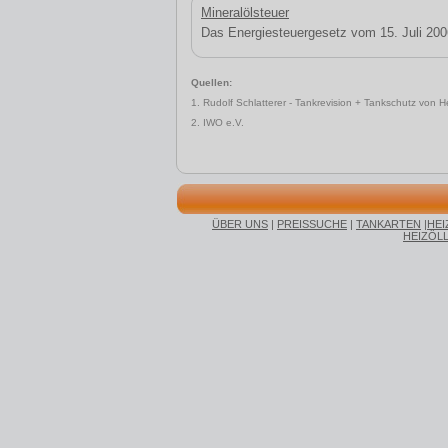
Mineralölsteuer
Das Energiesteuergesetz vom 15. Juli 2006
Quellen:
1. Rudolf Schlatterer - Tankrevision + Tankschutz von 
2. IWO e.V.
ÜBER UNS
|
PREISSUCHE
|
TANKARTEN
|
HEI
HEIZÖL