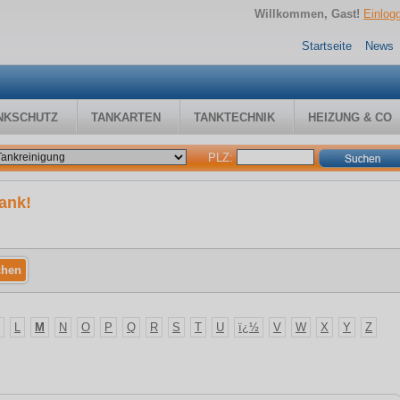
Willkommen, Gast!
Einlog
Startseite
News
NKSCHUTZ
TANKARTEN
TANKTECHNIK
HEIZUNG & CO
PLZ:
ank!
L
M
N
O
P
Q
R
S
T
U
ï¿½
V
W
X
Y
Z