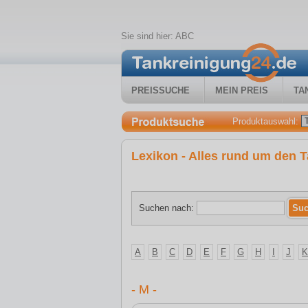
Sie sind hier:
ABC
PREISSUCHE
MEIN PREIS
TA
Produktauswahl:
Lexikon - Alles rund um den T
Suchen nach:
A
B
C
D
E
F
G
H
I
J
K
- M -