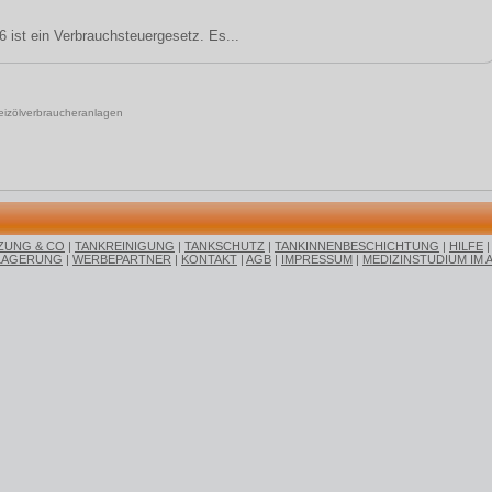
 ist ein Verbrauchsteuergesetz. Es...
Heizölverbraucheranlagen
ZUNG & CO
|
TANKREINIGUNG
|
TANKSCHUTZ
|
TANKINNENBESCHICHTUNG
|
HILFE
LAGERUNG
|
WERBEPARTNER
|
KONTAKT
|
AGB
|
IMPRESSUM
|
MEDIZINSTUDIUM IM 