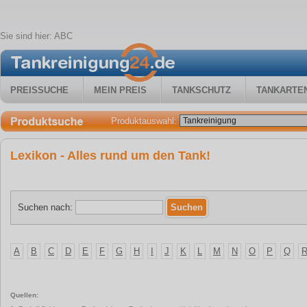
Sie sind hier:
ABC
PREISSUCHE
MEIN PREIS
TANKSCHUTZ
TANKARTE
Produktauswahl:
Lexikon - Alles rund um den Tank!
Suchen nach:
A
B
C
D
E
F
G
H
I
J
K
L
M
N
O
P
Q
Quellen: