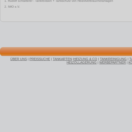
1. Rudolf Schlatterer - Tankrevision + Tankschutz von Heizölverbraucheranlagen
2. IWO e.V.
ÜBER UNS
|
PREISSUCHE
|
TANKARTEN
|
HEIZUNG & CO
|
TANKREINIGUNG
|
T
HEIZÖLLAGERUNG
|
WERBEPARTNER
|
K