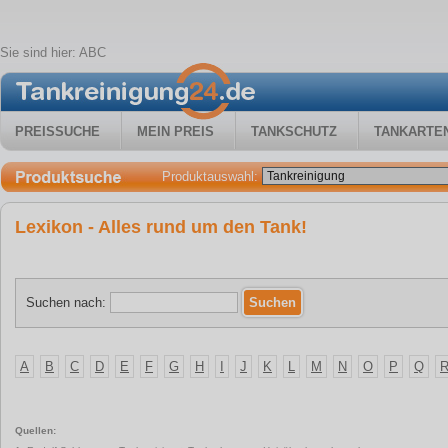
Sie sind hier:
ABC
PREISSUCHE
MEIN PREIS
TANKSCHUTZ
TANKARTE
Produktauswahl:
Lexikon - Alles rund um den Tank!
Suchen nach:
A
B
C
D
E
F
G
H
I
J
K
L
M
N
O
P
Q
Quellen: