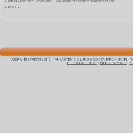
1. Rudolf Schlatterer - Tankrevision + Tankschutz von Heizölverbraucheranlagen
2. IWO e.V.
ÜBER UNS
|
PREISSUCHE
|
TANKARTEN
|
HEIZUNG & CO
|
TANKREINIGUNG
|
T
HEIZÖLLAGERUNG
|
WERBEPARTNER
|
K