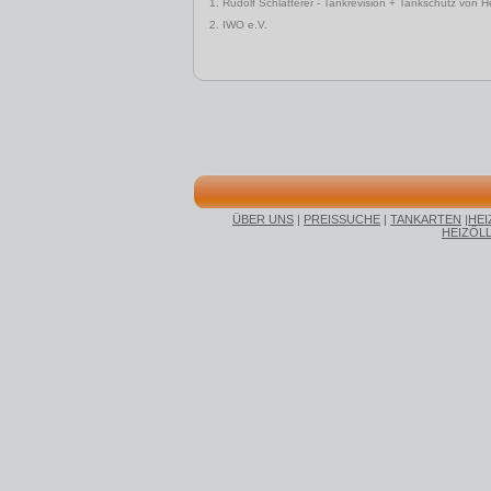
1. Rudolf Schlatterer - Tankrevision + Tankschutz von 
2. IWO e.V.
ÜBER UNS
|
PREISSUCHE
|
TANKARTEN
|
HEI
HEIZÖL