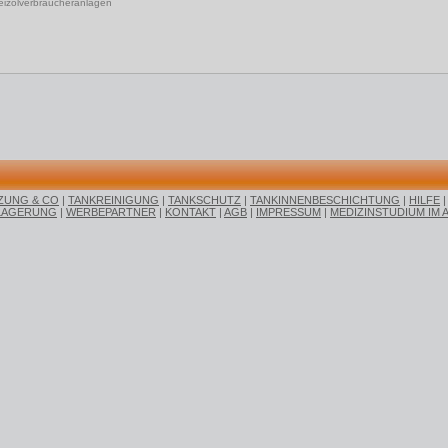
Heizölverbraucheranlagen
ZUNG & CO
|
TANKREINIGUNG
|
TANKSCHUTZ
|
TANKINNENBESCHICHTUNG
|
HILFE
LAGERUNG
|
WERBEPARTNER
|
KONTAKT
|
AGB
|
IMPRESSUM
|
MEDIZINSTUDIUM IM 