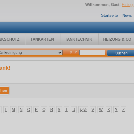
Willkommen, Gast!
Einlog
Startseite
News
NKSCHUTZ
TANKARTEN
TANKTECHNIK
HEIZUNG & CO
PLZ:
ank!
L
M
N
O
P
Q
R
S
T
U
ï¿½
V
W
X
Y
Z