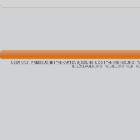
ÜBER UNS
|
PREISSUCHE
|
TANKARTEN
|
HEIZUNG & CO
|
TANKREINIGUNG
|
T
HEIZÖLLAGERUNG
|
WERBEPARTNER
|
K