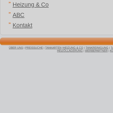
Heizung & Co
ABC
Kontakt
ÜBER UNS
|
PREISSUCHE
|
TANKARTEN
|
HEIZUNG & CO
|
TANKREINIGUNG
|
T
HEIZÖLLAGERUNG
|
WERBEPARTNER
|
K