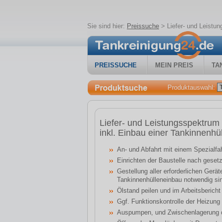
Sie sind hier:
Preissuche
>
Liefer- und Leistu
PREISSUCHE
MEIN PREIS
TA
Produktauswahl:
Liefer- und Leistungsspektru
inkl. Einbau einer Tankinnenhü
An- und Abfahrt mit einem Spezialfa
Einrichten der Baustelle nach geset
Gestellung aller erforderlichen Gerä
Tankinnenhülleneinbau notwendig si
Ölstand peilen und im Arbeitsberich
Ggf. Funktionskontrolle der Heizung 
Auspumpen, und Zwischenlagerung 