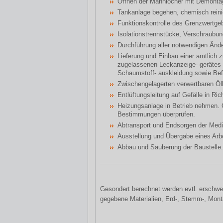
Öffnen der Mannlöcher mit Demontag
Tankanlage begehen, chemisch rein
Funktionskontrolle des Grenzwertge
Isolationstrennstücke, Verschraubun
Durchführung aller notwendigen Ände
Lieferung und Einbau einer amtlich 
zugelassenen Leckanzeige- gerätes m
Schaumstoff- auskleidung sowie Bef
Zwischengelagerten verwertbaren Öl
Entlüftungsleitung auf Gefälle in Ri
Heizungsanlage in Betrieb nehmen. 
Bestimmungen überprüfen.
Abtransport und Endsorgen der Me
Ausstellung und Übergabe eines Arb
Abbau und Säuberung der Baustelle.
Gesondert berechnet werden evtl. erschwer
gegebene Materialien, Erd-, Stemm-, Mont