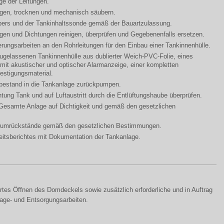
e der Leitungen.
igen, trocknen und mechanisch säubern.
bers und der Tankinhaltssonde gemäß der Bauartzulassung.
gen und Dichtungen reinigen, überprüfen und Gegebenenfalls ersetzen.
rungsarbeiten an den Rohrleitungen für den Einbau einer Tankinnenhülle.
zugelassenen Tankinnenhülle aus dublierter Weich-PVC-Folie, eines
it akustischer und optischer Alarmanzeige, einer kompletten
estigungsmaterial.
bestand in die Tankanlage zurückpumpen.
chtung Tank und auf Luftaustritt durch die Entlüftungshaube überprüfen.
Gesamte Anlage auf Dichtigkeit und gemäß den gesetzlichen
diumrückstände gemäß den gesetzlichen Bestimmungen.
eitsberichtes mit Dokumentation der Tankanlage.
tes Öffnen des Domdeckels sowie zusätzlich erforderliche und in Auftrag
age- und Entsorgungsarbeiten.