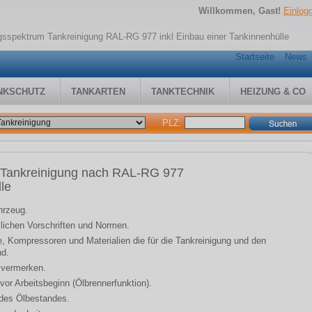
Willkommen, Gast!
Einlog
ngsspektrum Tankreinigung RAL-RG 977 inkl Einbau einer Tankinnenhülle
Startseite
News
NKSCHUTZ
TANKARTEN
TANKTECHNIK
HEIZUNG & CO
PLZ:
m Tankreinigung nach RAL-RG 977
lle
hrzeug.
zlichen Vorschriften und Normen.
te, Kompressoren und Materialien die für die Tankreinigung und den
nd.
t vermerken.
vor Arbeitsbeginn (Ölbrennerfunktion).
des Ölbestandes.