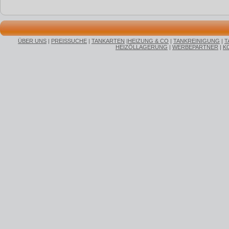
ÜBER UNS
|
PREISSUCHE
|
TANKARTEN
|
HEIZUNG & CO
|
TANKREINIGUNG
|
T
HEIZÖLLAGERUNG
|
WERBEPARTNER
|
K