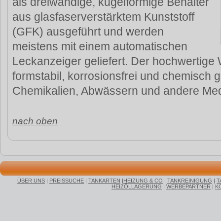
als dreiwandige, kugelförmige Behälter
aus glasfaserverstärktem Kunststoff
(GFK) ausgeführt und werden
meistens mit einem automatischen
Leckanzeiger geliefert. Der hochwertige 
formstabil, korrosionsfrei und chemisch 
Chemikalien, Abwässern und andere Med
nach oben
ÜBER UNS
|
PREISSUCHE
|
TANKARTEN
|
HEIZUNG & CO
|
TANKREINIGUNG
|
T
HEIZÖLLAGERUNG
|
WERBEPARTNER
|
K