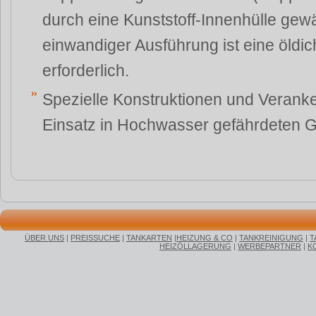
durch eine Kunststoff-Innenhülle gewä
einwandiger Ausführung ist eine öldi
erforderlich.
Spezielle Konstruktionen und Veran
Einsatz in Hochwasser gefährdeten G
ÜBER UNS
|
PREISSUCHE
|
TANKARTEN
|
HEIZUNG & CO
|
TANKREINIGUNG
|
T
HEIZÖLLAGERUNG
|
WERBEPARTNER
|
K