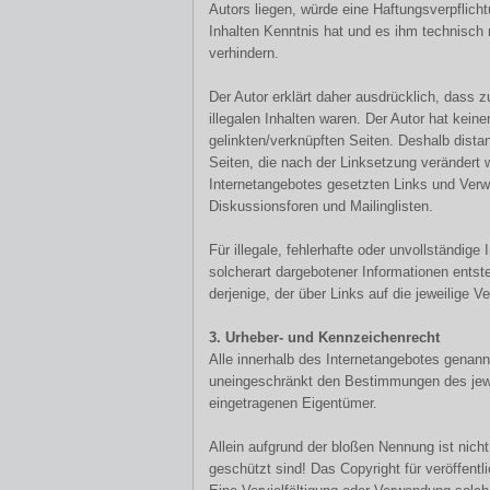
Autors liegen, würde eine Haftungsverpflicht
Inhalten Kenntnis hat und es ihm technisch 
verhindern.
Der Autor erklärt daher ausdrücklich, dass 
illegalen Inhalten waren. Der Autor hat keine
gelinkten/verknüpften Seiten. Deshalb distanz
Seiten, die nach der Linksetzung verändert w
Internetangebotes gesetzten Links und Verw
Diskussionsforen und Mailinglisten.
Für illegale, fehlerhafte oder unvollständig
solcherart dargebotener Informationen entste
derjenige, der über Links auf die jeweilige Ve
3. Urheber- und Kennzeichenrecht
Alle innerhalb des Internetangebotes genan
uneingeschränkt den Bestimmungen des jewei
eingetragenen Eigentümer.
Allein aufgrund der bloßen Nennung ist nich
geschützt sind! Das Copyright für veröffentli