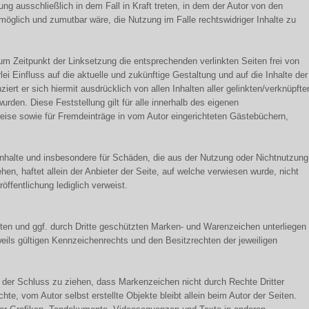
ung ausschließlich in dem Fall in Kraft treten, in dem der Autor von den
möglich und zumutbar wäre, die Nutzung im Falle rechtswidriger Inhalte zu
zum Zeitpunkt der Linksetzung die entsprechenden verlinkten Seiten frei von
rlei Einfluss auf die aktuelle und zukünftige Gestaltung und auf die Inhalte der
iert er sich hiermit ausdrücklich von allen Inhalten aller gelinkten/verknüpfte
urden. Diese Feststellung gilt für alle innerhalb des eigenen
eise sowie für Fremdeinträge in vom Autor eingerichteten Gästebüchern,
e Inhalte und insbesondere für Schäden, die aus der Nutzung oder Nichtnutzung
hen, haftet allein der Anbieter der Seite, auf welche verwiesen wurde, nicht
röffentlichung lediglich verweist.
nten und ggf. durch Dritte geschützten Marken- und Warenzeichen unterliegen
ls gültigen Kennzeichenrechts und den Besitzrechten der jeweiligen
t der Schluss zu ziehen, dass Markenzeichen nicht durch Rechte Dritter
chte, vom Autor selbst erstellte Objekte bleibt allein beim Autor der Seiten.