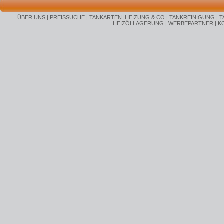
ÜBER UNS
|
PREISSUCHE
|
TANKARTEN
|
HEIZUNG & CO
|
TANKREINIGUNG
|
T
HEIZÖLLAGERUNG
|
WERBEPARTNER
|
K