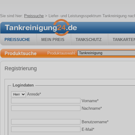
Sie sind hier:
Preissuche
>
Liefer- und Leistungsspektrum Tankreinigung na
PREISSUCHE
MEIN PREIS
TANKSCHUTZ
TANKARTE
Produktauswahl:
Registrierung
Logindaten
Anrede*
Vorname*
Nachname*
Benutzername*
E-Mail*