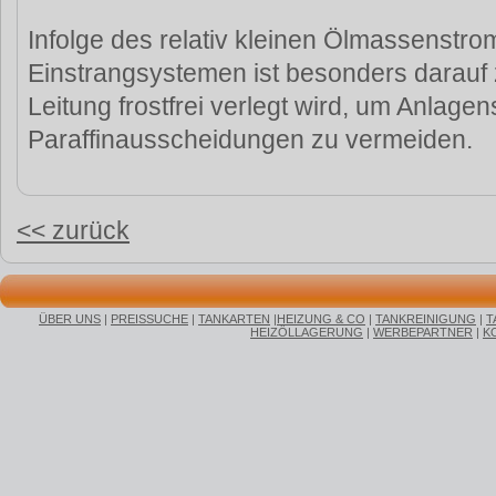
Infolge des relativ kleinen Ölmassenstro
Einstrangsystemen ist besonders darauf 
Leitung frostfrei verlegt wird, um Anlage
Paraffinausscheidungen zu vermeiden.
<< zurück
ÜBER UNS
|
PREISSUCHE
|
TANKARTEN
|
HEIZUNG & CO
|
TANKREINIGUNG
|
T
HEIZÖLLAGERUNG
|
WERBEPARTNER
|
K