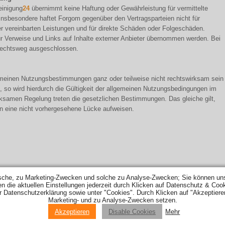
einigung
24
übernimmt keine Haftung oder Gewährleistung für vermittelte
Insbesondere haftet Forgom gegenüber den Vertragsparteien nicht für
er vereinbarten Leistungen und für direkte Schäden oder Folgeschäden.
r Verweise und Links auf Inhalte externer Anbieter übernommen werden. Bei
Rechtsweg ausgeschlossen.
emeinen Nutzungsbestimmungen ganz oder teilweise nicht rechtswirksam sein
n, so wird hierdurch die Gültigkeit der allgemeinen Nutzungsbedingungen im
wirksamen Regelung treten die gesetzlichen Bestimmungen. Das gleiche gilt,
n eine nicht vorhergesehene Lücke aufweisen.
sche, zu Marketing-Zwecken und solche zu Analyse-Zwecken; Sie können uns
ie aktuellen Einstellungen jederzeit durch Klicken auf Datenschutz & Cookie-
er Datenschutzerklärung sowie unter "Cookies". Durch Klicken auf "Akzeptiere
ZUNG & CO
|
TANKREINIGUNG
|
TANKSCHUTZ
|
TANKINNENBESCHICHTUNG
|
HILFE
LAGERUNG
|
WERBEPARTNER
|
KONTAKT
|
AGB
|
IMPRESSUM
|
MEDIZINSTUDIUM IM 
Marketing- und zu Analyse-Zwecken setzen.
Akzeptieren
Disable Cookies
Mehr