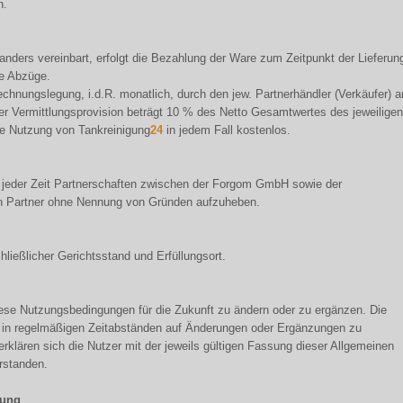
n.
anders vereinbart, erfolgt die Bezahlung der Ware zum Zeitpunkt der Lieferun
ne Abzüge.
echnungslegung, i.d.R. monatlich, durch den jew. Partnerhändler (Verkäufer) a
r Vermittlungsprovision beträgt 10 % des Netto Gesamtwertes des jeweiligen
ie Nutzung von Tankreinigung
24
in jedem Fall kostenlos.
jeder Zeit Partnerschaften zwischen der Forgom GmbH sowie der
n Partner ohne Nennung von Gründen aufzuheben.
ließlicher Gerichtsstand und Erfüllungsort.
diese Nutzungsbedingungen für die Zukunft zu ändern oder zu ergänzen. Die
n in regelmäßigen Zeitabständen auf Änderungen oder Ergänzungen zu
rklären sich die Nutzer mit der jeweils gültigen Fassung dieser Allgemeinen
rstanden.
tung