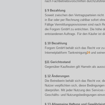
nach Fachbetriebsvorschriften durchzuführe
§ 9 Bezahlung
Soweit zwischen den Vertragsparteien nicht 
in Bar oder per Rechnung zahlbar sofort oh
Fällige Vermittlungsprovisionen sind nach R
die Forgom GmbH zu entrichten. Die höhe de
entstandenen Auftrags. Für den Käufer ist d
§ 10 Bezahlung
Forgom GmbH behält sich das Recht vor zu 
Internetplattform Tankreinigung
24
und seine
§11 Gerichtsstand
Gegenüber Kaufleuten gilt Hameln als aussch
§ 12 Änderungen
Die Betreiberin behält sich das Recht vor, 
Nutzer verpflichten sich, diese Bedingunge
überprüfen. Mit jeder Nutzung des Services e
Geschäfts- und Nutzungsbedingungen einve
§ 13 Allgemeine Haftung und Gewährleis