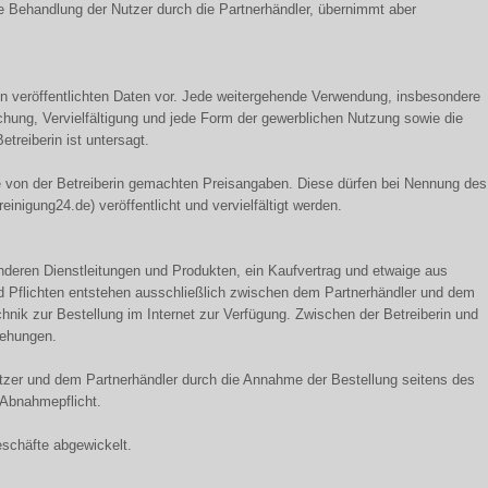
e Behandlung der Nutzer durch die Partnerhändler, übernimmt aber
den veröffentlichten Daten vor. Jede weitergehende Verwendung, insbesondere
chung, Vervielfältigung und jede Form der gewerblichen Nutzung sowie die
treiberin ist untersagt.
von der Betreiberin gemachten Preisangaben. Diese dürfen bei Nennung des
inigung24.de) veröffentlicht und vervielfältigt werden.
nderen Dienstleitungen und Produkten, ein Kaufvertrag und etwaige aus
d Pflichten entstehen ausschließlich zwischen dem Partnerhändler und dem
Technik zur Bestellung im Internet zur Verfügung. Zwischen der Betreiberin und
iehungen.
zer und dem Partnerhändler durch die Annahme der Bestellung seitens des
 Abnahmepflicht.
eschäfte abgewickelt.