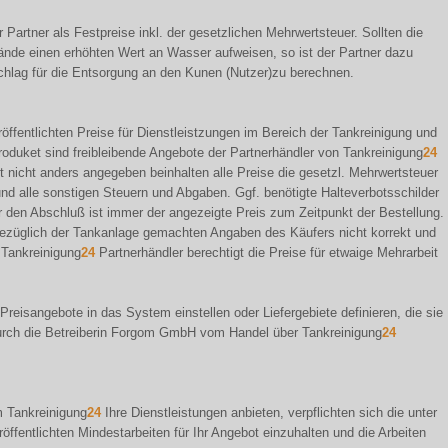
r Partner als Festpreise inkl. der gesetzlichen Mehrwertsteuer. Sollten die
de einen erhöhten Wert an Wasser aufweisen, so ist der Partner dazu
hlag für die Entsorgung an den Kunen (Nutzer)zu berechnen.
öffentlichten Preise für Dienstleistzungen im Bereich der Tankreinigung und
oduket sind freibleibende Angebote der Partnerhändler von Tankreinigung
24
it nicht anders angegeben beinhalten alle Preise die gesetzl. Mehrwertsteuer
 und alle sonstigen Steuern und Abgaben. Ggf. benötigte Halteverbotsschilder
ür den Abschluß ist immer der angezeigte Preis zum Zeitpunkt der Bestellung.
bezüglich der Tankanlage gemachten Angaben des Käufers nicht korrekt und
 Tankreinigung
24
Partnerhändler berechtigt die Preise für etwaige Mehrarbeit
 Preisangebote in das System einstellen oder Liefergebiete definieren, die sie
 durch die Betreiberin Forgom GmbH vom Handel über Tankreinigung
24
rm Tankreinigung
24
Ihre Dienstleistungen anbieten, verpflichten sich die unter
öffentlichten Mindestarbeiten für Ihr Angebot einzuhalten und die Arbeiten