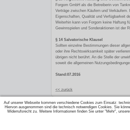
Forgom GmbH als die Betreiberin von Tankr
Verträge zwischen Käufern und Verkäufern. 
Eigenschaften, Qualität und Verfügbarkeit d
Weiterhin kann von Forgom keine Haftung fü
Gewinnspielen und Sonderaktionen ist der 
§ 14 Salvatorische Klausel
Sollten einzelne Bestimmungen dieser allg
oder ihre Rechtswirksamkeit später verliere
übrigen nicht berührt. An die Stelle der un
soweit die allgemeinen Nutzungsbedingunge
Stand:07.2016
<< zurück
Auf unserer Webseite kommen verschiedene Cookies zum Einsatz: techni
Hiervon ausgenommen sind die technisch notwendigen Cookies. Sie können d
Widerrufsrecht zu. Weitere Informationen finden Sie unter "Mehr", unser
ÜBER UNS
|
PREISSUCHE
|
TANKARTEN
|
HEI
HEIZÖL