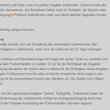
hrichten und Daten sind mit größter Sorgfalt recherchiert. Dennoch kann die
ewähr übernehmen. Die Betreiberin haftet nicht für Schäden, die Nutzern oder
inigung
24
-Plattform befindlichen Links und deren dahinter liegenden Inhalte
chtsweg ausgeschlossen.
res
ndler bemüht sich um Einhaltung der vereinbarten Liefertermine. Bei
hlagenen Liefertermins, kann sich die Lieferzeit um 21 Tage verlängern.
r Arbeiten und Dienstleistungen die Kapazität seines Tanks zu ermitteln und
ge dem Partnerhändler zu melden. Er ist für die Richtigkeit der Angaben
stung akzeptiert der Nutzer dass er alleine für die Richtigkeit seiner Angaben
ngels Erfüllung technischer oder rechtlicher Ansprüche nicht möglich sein,
ung für die entstandenen Kosten des Händlers an. Die Zufahrt zum Objekt
in.
die von ihm gemachten Angaben Tankart, Tankgröße, Tankanzahl sowie die
Abstimmung des Liefertermins erfolgt bei Auftragsbestätigung durch den
 nach der Fuhrpark-Auslastung der Partnerhändler und kann regional