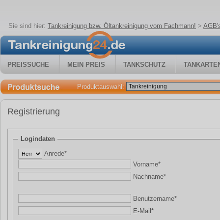
Sie sind hier:
Tankreinigung bzw. Öltankreinigung vom Fachmann!
>
AGB'
PREISSUCHE
MEIN PREIS
TANKSCHUTZ
TANKARTE
Produktauswahl:
Registrierung
Logindaten
Anrede*
Vorname*
Nachname*
Benutzername*
E-Mail*