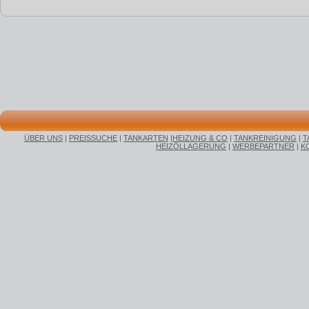
ÜBER UNS
|
PREISSUCHE
|
TANKARTEN
|
HEIZUNG & CO
|
TANKREINIGUNG
|
T
HEIZÖLLAGERUNG
|
WERBEPARTNER
|
K