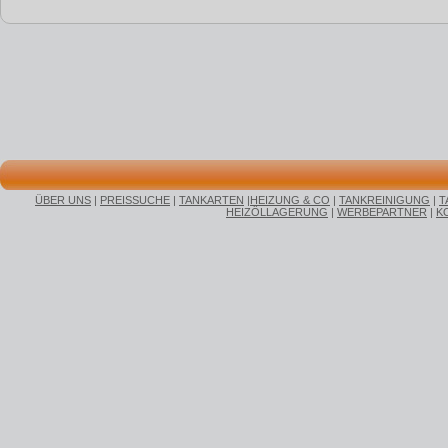
ÜBER UNS
|
PREISSUCHE
|
TANKARTEN
|
HEIZUNG & CO
|
TANKREINIGUNG
|
T
HEIZÖLLAGERUNG
|
WERBEPARTNER
|
K