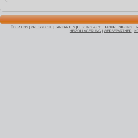
ÜBER UNS
|
PREISSUCHE
|
TANKARTEN
|
HEIZUNG & CO
|
TANKREINIGUNG
|
T
HEIZÖLLAGERUNG
|
WERBEPARTNER
|
K