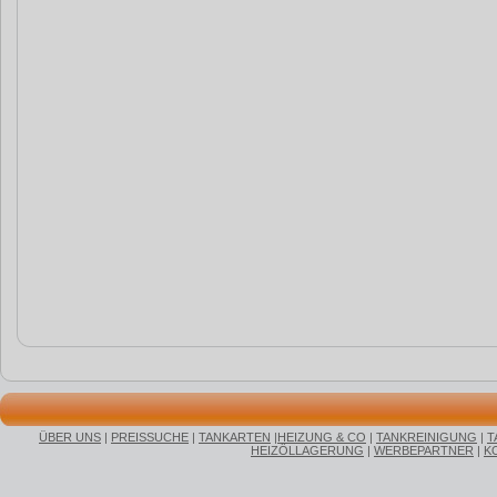
ÜBER UNS
|
PREISSUCHE
|
TANKARTEN
|
HEIZUNG & CO
|
TANKREINIGUNG
|
T
HEIZÖLLAGERUNG
|
WERBEPARTNER
|
K