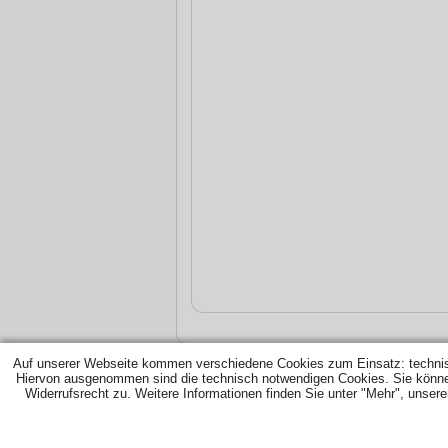
Auf unserer Webseite kommen verschiedene Cookies zum Einsatz: techni
Hiervon ausgenommen sind die technisch notwendigen Cookies. Sie können d
Widerrufsrecht zu. Weitere Informationen finden Sie unter "Mehr", unser
ÜBER UNS
|
PREISSUCHE
|
TANKARTEN
|
HEI
HEIZÖL