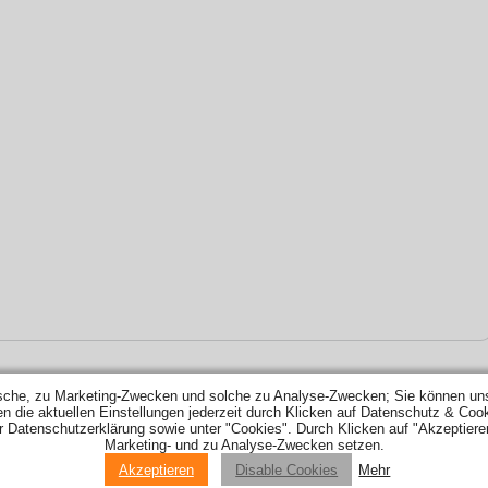
sche, zu Marketing-Zwecken und solche zu Analyse-Zwecken; Sie können uns
ie aktuellen Einstellungen jederzeit durch Klicken auf Datenschutz & Cookie-
er Datenschutzerklärung sowie unter "Cookies". Durch Klicken auf "Akzeptiere
ZUNG & CO
|
TANKREINIGUNG
|
TANKSCHUTZ
|
TANKINNENBESCHICHTUNG
|
HILFE
LAGERUNG
|
WERBEPARTNER
|
KONTAKT
|
AGB
|
IMPRESSUM
|
MEDIZINSTUDIUM IM 
Marketing- und zu Analyse-Zwecken setzen.
Akzeptieren
Disable Cookies
Mehr