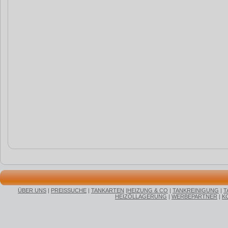
ÜBER UNS
|
PREISSUCHE
|
TANKARTEN
|
HEIZUNG & CO
|
TANKREINIGUNG
|
T
HEIZÖLLAGERUNG
|
WERBEPARTNER
|
K