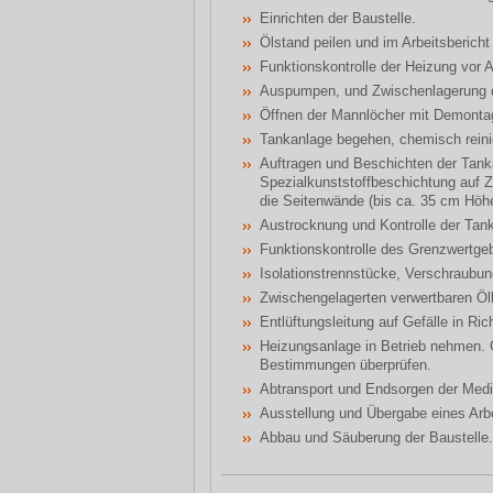
Einrichten der Baustelle.
Ölstand peilen und im Arbeitsberich
Funktionskontrolle der Heizung vor A
Auspumpen, und Zwischenlagerung 
Öffnen der Mannlöcher mit Demontag
Tankanlage begehen, chemisch rein
Auftragen und Beschichten der Tank
Spezialkunststoffbeschichtung auf
die Seitenwände (bis ca. 35 cm Höhe
Austrocknung und Kontrolle der Tan
Funktionskontrolle des Grenzwertge
Isolationstrennstücke, Verschraubun
Zwischengelagerten verwertbaren Öl
Entlüftungsleitung auf Gefälle in Ri
Heizungsanlage in Betrieb nehmen. 
Bestimmungen überprüfen.
Abtransport und Endsorgen der Me
Ausstellung und Übergabe eines Arb
Abbau und Säuberung der Baustelle.