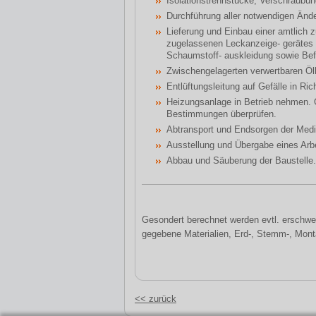
Isolationstrennstücke, Verschraubun
Durchführung aller notwendigen Ände
Lieferung und Einbau einer amtlich 
zugelassenen Leckanzeige- gerätes m
Schaumstoff- auskleidung sowie Bef
Zwischengelagerten verwertbaren Öl
Entlüftungsleitung auf Gefälle in Ri
Heizungsanlage in Betrieb nehmen. 
Bestimmungen überprüfen.
Abtransport und Endsorgen der Me
Ausstellung und Übergabe eines Arb
Abbau und Säuberung der Baustelle.
Gesondert berechnet werden evtl. erschwer
gegebene Materialien, Erd-, Stemm-, Mont
<< zurück