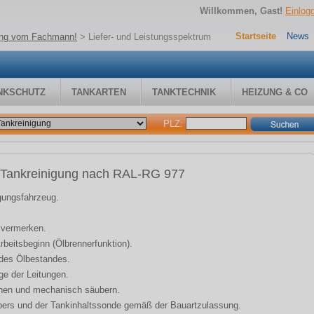
Willkommen, Gast!
Einlog
Startseite
News
gung vom Fachmann!
>
Liefer- und Leistungsspektrum
NKSCHUTZ
TANKARTEN
TANKTECHNIK
HEIZUNG & CO
PLZ:
m Tankreinigung nach RAL-RG 977
gungsfahrzeug.
t vermerken.
rbeitsbeginn (Ölbrennerfunktion).
des Ölbestandes.
e der Leitungen.
knen und mechanisch säubern.
bers und der Tankinhaltssonde gemäß der Bauartzulassung.