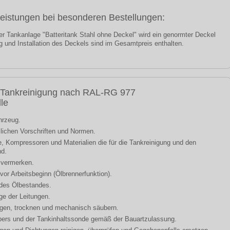
Leistungen bei besonderen Bestellungen:
er Tankanlage "Batteritank Stahl ohne Deckel" wird ein genormter Deckel
ung und Installation des Deckels sind im Gesamtpreis enthalten.
m Tankreinigung nach RAL-RG 977
lle
hrzeug.
zlichen Vorschriften und Normen.
te, Kompressoren und Materialien die für die Tankreinigung und den
nd.
t vermerken.
vor Arbeitsbeginn (Ölbrennerfunktion).
des Ölbestandes.
e der Leitungen.
igen, trocknen und mechanisch säubern.
bers und der Tankinhaltssonde gemäß der Bauartzulassung.