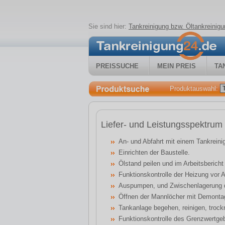
Sie sind hier:
Tankreinigung bzw. Öltankreini
PREISSUCHE
MEIN PREIS
TA
Produktauswahl:
Liefer- und Leistungsspektru
An- und Abfahrt mit einem Tankreini
Einrichten der Baustelle.
Ölstand peilen und im Arbeitsberich
Funktionskontrolle der Heizung vor A
Auspumpen, und Zwischenlagerung 
Öffnen der Mannlöcher mit Demontag
Tankanlage begehen, reinigen, troc
Funktionskontrolle des Grenzwertge