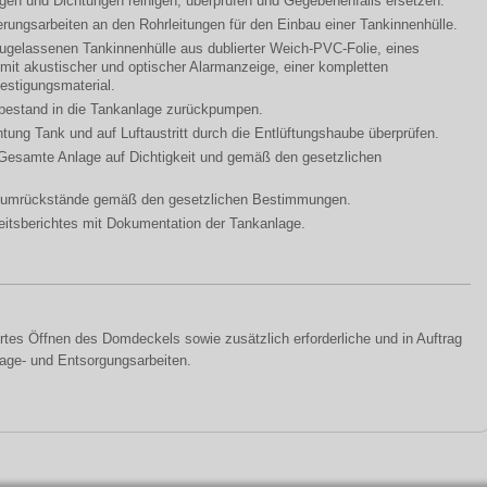
gen und Dichtungen reinigen, überprüfen und Gegebenenfalls ersetzen.
rungsarbeiten an den Rohrleitungen für den Einbau einer Tankinnenhülle.
zugelassenen Tankinnenhülle aus dublierter Weich-PVC-Folie, eines
it akustischer und optischer Alarmanzeige, einer kompletten
estigungsmaterial.
bestand in die Tankanlage zurückpumpen.
chtung Tank und auf Luftaustritt durch die Entlüftungshaube überprüfen.
Gesamte Anlage auf Dichtigkeit und gemäß den gesetzlichen
diumrückstände gemäß den gesetzlichen Bestimmungen.
eitsberichtes mit Dokumentation der Tankanlage.
tes Öffnen des Domdeckels sowie zusätzlich erforderliche und in Auftrag
age- und Entsorgungsarbeiten.