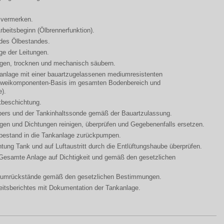
t vermerken.
rbeitsbeginn (Ölbrennerfunktion).
des Ölbestandes.
e der Leitungen.
igen, trocknen und mechanisch säubern.
anlage mit einer bauartzugelassenen mediumresistenten
 Zweikomponenten-Basis im gesamten Bodenbereich und
).
kbeschichtung.
bers und der Tankinhaltssonde gemäß der Bauartzulassung.
gen und Dichtungen reinigen, überprüfen und Gegebenenfalls ersetzen.
bestand in die Tankanlage zurückpumpen.
chtung Tank und auf Luftaustritt durch die Entlüftungshaube überprüfen.
Gesamte Anlage auf Dichtigkeit und gemäß den gesetzlichen
diumrückstände gemäß den gesetzlichen Bestimmungen.
eitsberichtes mit Dokumentation der Tankanlage.