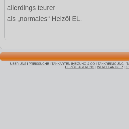
allerdings teurer
als „normales“ Heizöl EL.
ÜBER UNS
|
PREISSUCHE
|
TANKARTEN
|
HEIZUNG & CO
|
TANKREINIGUNG
|
T
HEIZÖLLAGERUNG
|
WERBEPARTNER
|
K