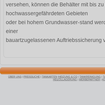
versehen, können die Behälter mit bis zu
hochwassergefährdeten Gebieten
oder bei hohem Grundwasser-stand werd
einer
bauartzugelassenen Auftriebssicherung 
ÜBER UNS
|
PREISSUCHE
|
TANKARTEN
|
HEIZUNG & CO
|
TANKREINIGUNG
|
T
HEIZÖLLAGERUNG
|
WERBEPARTNER
|
K