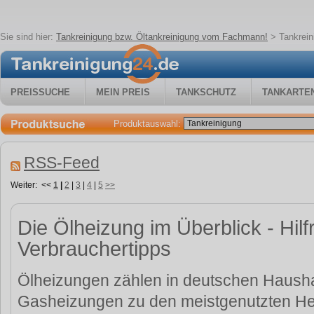
Sie sind hier:
Tankreinigung bzw. Öltankreinigung vom Fachmann!
>
Tankrei
PREISSUCHE
MEIN PREIS
TANKSCHUTZ
TANKARTE
Produktauswahl:
RSS-Feed
Weiter:
<<
1
|
2
|
3
|
4
|
5
>>
Die Ölheizung im Überblick - Hilf
Verbrauchertipps
Ölheizungen zählen in deutschen Haush
Gasheizungen zu den meistgenutzten He