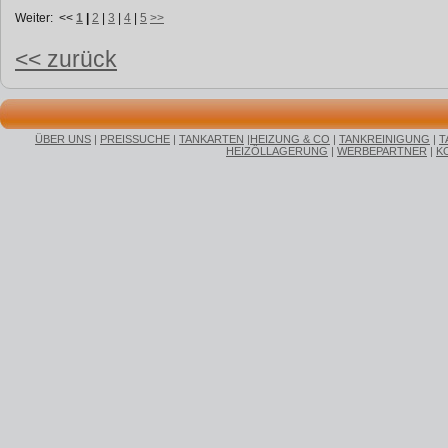
Weiter:
<<
1
|
2
|
3
|
4
|
5
>>
<< zurück
ÜBER UNS
|
PREISSUCHE
|
TANKARTEN
|
HEIZUNG & CO
|
TANKREINIGUNG
|
T
HEIZÖLLAGERUNG
|
WERBEPARTNER
|
K