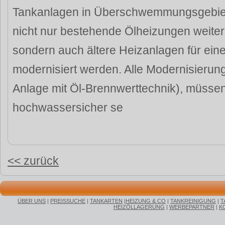
Tankanlagen in Überschwemmungsgebiet
nicht nur bestehende Ölheizungen weiter
sondern auch ältere Heizanlagen für eine
modernisiert werden. Alle Modernisieru
Anlage mit Öl-Brennwerttechnik), müsse
hochwassersicher se
<< zurück
ÜBER UNS
|
PREISSUCHE
|
TANKARTEN
|
HEIZUNG & CO
|
TANKREINIGUNG
|
T
HEIZÖLLAGERUNG
|
WERBEPARTNER
|
K