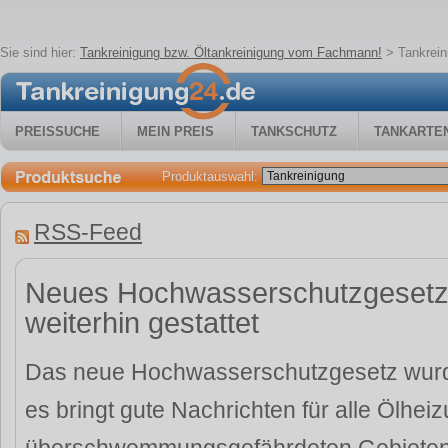
Sie sind hier:
Tankreinigung bzw. Öltankreinigung vom Fachmann!
>
Tankrei
PREISSUCHE
MEIN PREIS
TANKSCHUTZ
TANKARTE
Produktauswahl:
RSS-Feed
Neues Hochwasserschutzgesetz
weiterhin gestattet
Das neue Hochwasserschutzgesetz wurde
es bringt gute Nachrichten für alle Ölhei