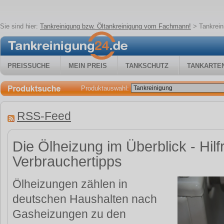
Sie sind hier:
Tankreinigung bzw. Öltankreinigung vom Fachmann!
>
Tankrei
PREISSUCHE
MEIN PREIS
TANKSCHUTZ
TANKARTE
Produktauswahl:
RSS-Feed
Die Ölheizung im Überblick - Hilf
Verbrauchertipps
Ölheizungen zählen in
deutschen Haushalten nach
Gasheizungen zu den