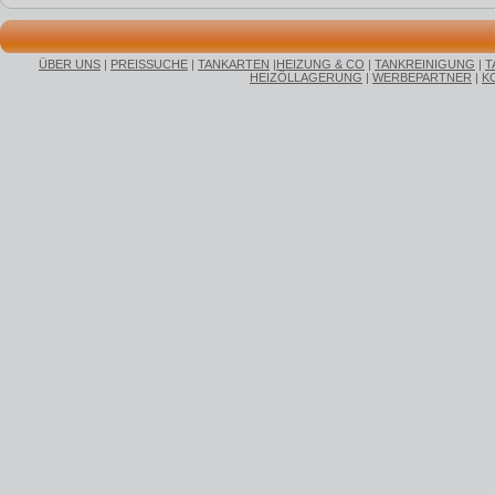
ÜBER UNS
|
PREISSUCHE
|
TANKARTEN
|
HEIZUNG & CO
|
TANKREINIGUNG
|
T
HEIZÖLLAGERUNG
|
WERBEPARTNER
|
K