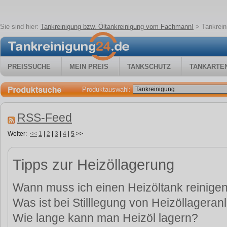
Sie sind hier:
Tankreinigung bzw. Öltankreinigung vom Fachmann!
>
Tankrei
PREISSUCHE
MEIN PREIS
TANKSCHUTZ
TANKARTE
Produktauswahl:
RSS-Feed
Weiter:
<<
1
|
2
|
3
|
4
|
5
>>
Tipps zur Heizöllagerung
Wann muss ich einen Heizöltank reinige
Was ist bei Stilllegung von Heizöllagera
Wie lange kann man Heizöl lagern?