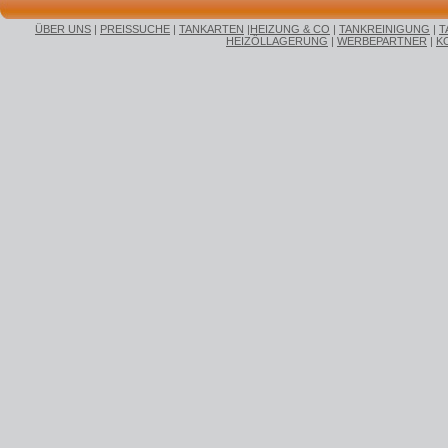
ÜBER UNS
|
PREISSUCHE
|
TANKARTEN
|
HEIZUNG & CO
|
TANKREINIGUNG
|
T
HEIZÖLLAGERUNG
|
WERBEPARTNER
|
K