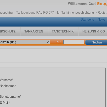
Willkommen, Gast!
Einlog
ngsspektrum Tankreinigung RAL-RG 977 inkl. Tankinnenbeschichtung
> Regist
Startseite
News
NKSCHUTZ
TANKARTEN
TANKTECHNIK
HEIZUNG & CO
PLZ:
Vorname*
Nachname*
Benutzername*
E-Mail*