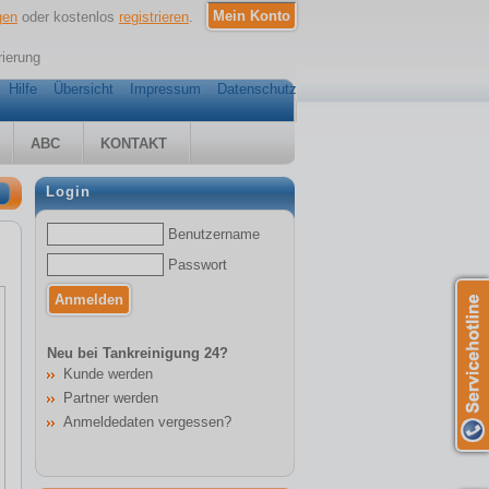
gen
oder kostenlos
registrieren
.
rierung
Hilfe
Übersicht
Impressum
Datenschutz
ABC
KONTAKT
Login
Benutzername
Passwort
Neu bei Tankreinigung 24?
Kunde werden
Partner werden
Anmeldedaten vergessen?