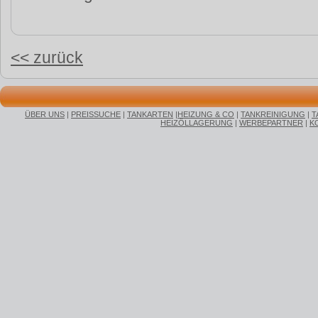
<< zurück
ÜBER UNS
|
PREISSUCHE
|
TANKARTEN
|
HEIZUNG & CO
|
TANKREINIGUNG
|
T
HEIZÖLLAGERUNG
|
WERBEPARTNER
|
K