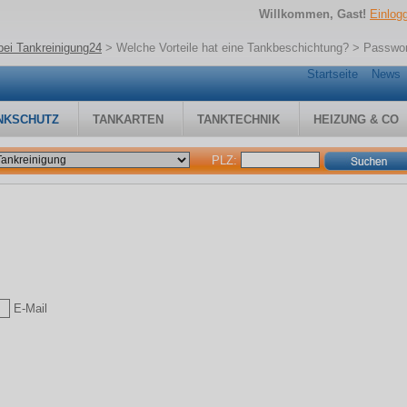
Willkommen, Gast!
Einlog
bei Tankreinigung24
>
Welche Vorteile hat eine Tankbeschichtung?
> Passwor
Startseite
News
NKSCHUTZ
TANKARTEN
TANKTECHNIK
HEIZUNG & CO
PLZ:
E-Mail