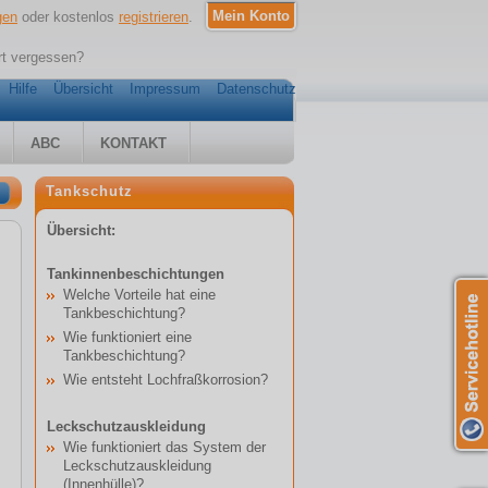
gen
oder kostenlos
registrieren
.
t vergessen?
Hilfe
Übersicht
Impressum
Datenschutz
ABC
KONTAKT
Tankschutz
Übersicht:
Tankinnenbeschichtungen
Welche Vorteile hat eine
Tankbeschichtung?
Wie funktioniert eine
Tankbeschichtung?
Wie entsteht Lochfraßkorrosion?
Leckschutzauskleidung
Wie funktioniert das System der
Leckschutzauskleidung
(Innenhülle)?