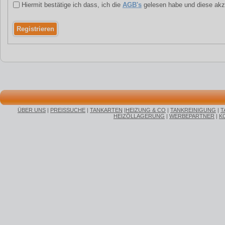
Hiermit bestätige ich dass, ich die
AGB's
gelesen habe und diese akz
ÜBER UNS
|
PREISSUCHE
|
TANKARTEN
|
HEIZUNG & CO
|
TANKREINIGUNG
|
T
HEIZÖLLAGERUNG
|
WERBEPARTNER
|
K