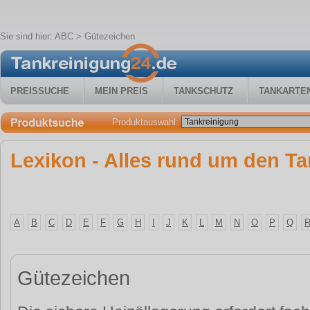
Sie sind hier:
ABC
> Gütezeichen
PREISSUCHE
MEIN PREIS
TANKSCHUTZ
TANKARTE
Produktauswahl:
Lexikon - Alles rund um den Ta
A
B
C
D
E
F
G
H
I
J
K
L
M
N
O
P
Q
Gütezeichen