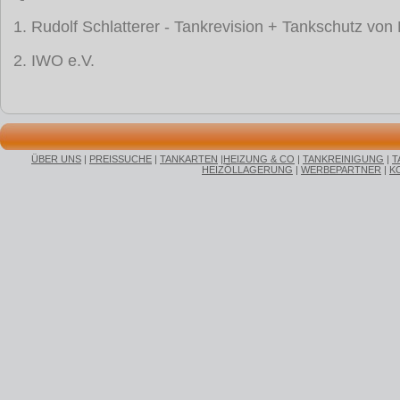
1. Rudolf Schlatterer - Tankrevision + Tankschutz vo
2. IWO e.V.
ÜBER UNS
|
PREISSUCHE
|
TANKARTEN
|
HEIZUNG & CO
|
TANKREINIGUNG
|
T
HEIZÖLLAGERUNG
|
WERBEPARTNER
|
K