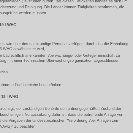
llageranlagen") ausführen dürfen. Bei diesen Tätigkeiten handelt es sich um
andsetzung und Reinigung. Die Länder können Tätigkeiten bestimmen, die
 ausgeführt werden müssen.
 19 l WHG
e sowie über das sachkundige Personal verfügen, durch das die Einhaltung
 3 WHG gewährleistet wird,
ner baurechtlich anerkannten ?berwachungs- oder Gütegemeinschaft zu
trag mit einer Technischen Überwachungsorganisation abgeschlossen
erden.
bestimmte Fachbereiche beschränken.
 19 l WHG
berechtigt, der zuständigen Behörde den ordnungsgemäßen Zustand der
u bescheinigen. Voraussetzung dafür ist, dass die betreffende Anlage von
nd die Vorgaben der landesspezifischen "Verordnung ?ber Anlagen zum
(VAwS)" zu beachten.