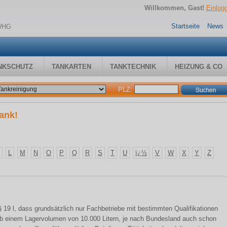
Willkommen, Gast!
Einlog
Startseite
News
 WHG
NKSCHUTZ
TANKARTEN
TANKTECHNIK
HEIZUNG & CO
PLZ:
ank!
L
M
N
O
P
Q
R
S
T
U
ï¿½
V
W
X
Y
Z
19 l, dass grundsätzlich nur Fachbetriebe mit bestimmten Qualifikationen
ab einem Lagervolumen von 10.000 Litern, je nach Bundesland auch schon