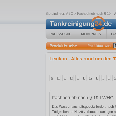
Sie sind hier:
ABC
> Fachbetrieb nach § 19 I
PREISSUCHE
MEIN PREIS
TA
Produktauswahl:
Lexikon - Alles rund um den T
A
B
C
D
E
F
G
H
I
J
K
Fachbetrieb nach § 19 I WHG
Das Wasserhaushaltsgesetz fordert nach § 
Tätigkeiten an Heizölverbraucheranlagen 