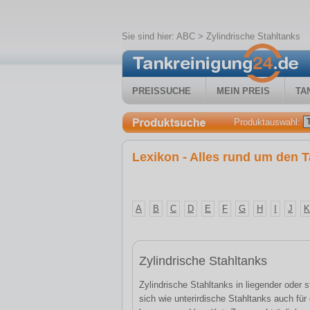
Sie sind hier:
ABC
> Zylindrische Stahltanks
PREISSUCHE
MEIN PREIS
TA
Produktauswahl:
Lexikon - Alles rund um den T
A
B
C
D
E
F
G
H
I
J
K
Zylindrische Stahltanks
Zylindrische Stahltanks in liegender oder
sich wie unterirdische Stahltanks auch für