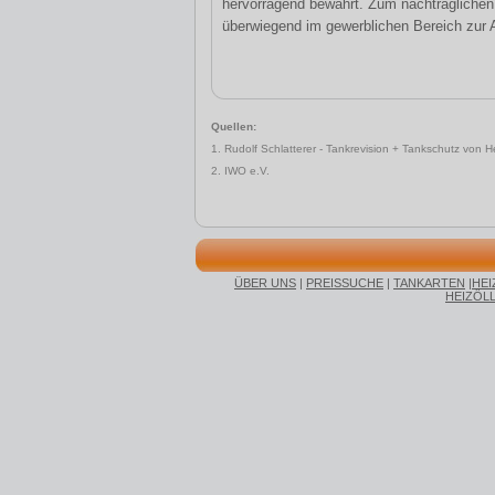
hervorragend bewährt. Zum nachträglichen 
überwiegend im gewerblichen Bereich zur A
Quellen:
1. Rudolf Schlatterer - Tankrevision + Tankschutz von 
2. IWO e.V.
ÜBER UNS
|
PREISSUCHE
|
TANKARTEN
|
HEI
HEIZÖL