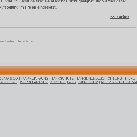
Einbau in Gebäude sind sie allerdings nicht geeignet und werden daher
ufstellung im Freien eingesetzt.
<< zurück
Heizölverbraucheranlagen
ZUNG & CO
|
TANKREINIGUNG
|
TANKSCHUTZ
|
TANKINNENBESCHICHTUNG
|
HILFE
LAGERUNG
|
WERBEPARTNER
|
KONTAKT
|
AGB
|
IMPRESSUM
|
MEDIZINSTUDIUM IM 