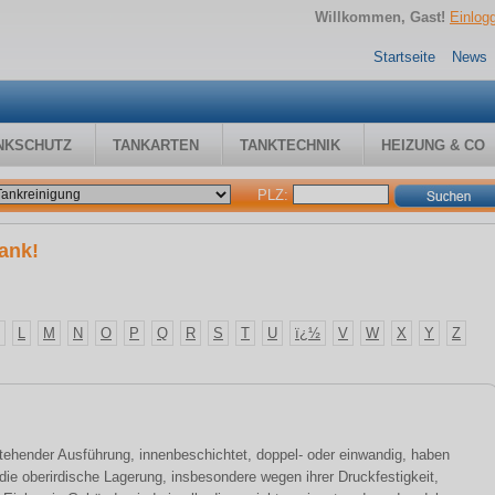
Willkommen, Gast!
Einlog
Startseite
News
NKSCHUTZ
TANKARTEN
TANKTECHNIK
HEIZUNG & CO
PLZ:
ank!
L
M
N
O
P
Q
R
S
T
U
ï¿½
V
W
X
Y
Z
 stehender Ausführung, innenbeschichtet, doppel- oder einwandig, haben
 die oberirdische Lagerung, insbesondere wegen ihrer Druckfestigkeit,