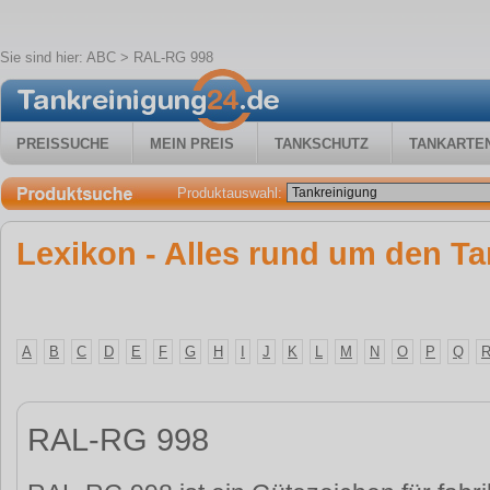
Sie sind hier:
ABC
> RAL-RG 998
PREISSUCHE
MEIN PREIS
TANKSCHUTZ
TANKARTE
Produktauswahl:
Lexikon - Alles rund um den Ta
A
B
C
D
E
F
G
H
I
J
K
L
M
N
O
P
Q
RAL-RG 998