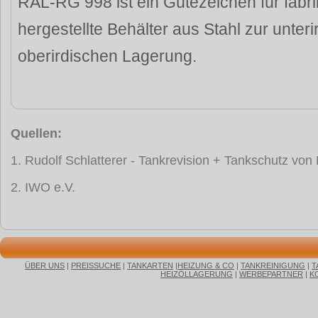
RAL-RG 998 ist ein Gütezeichen für fabr
hergestellte Behälter aus Stahl zur unter
oberirdischen Lagerung.
Quellen:
1. Rudolf Schlatterer - Tankrevision + Tankschutz vo
2. IWO e.V.
ÜBER UNS
|
PREISSUCHE
|
TANKARTEN
|
HEIZUNG & CO
|
TANKREINIGUNG
|
T
HEIZÖLLAGERUNG
|
WERBEPARTNER
|
K