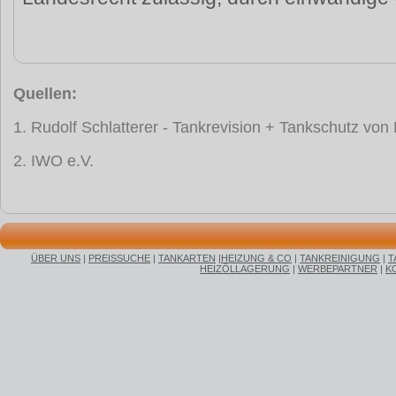
Quellen:
1. Rudolf Schlatterer - Tankrevision + Tankschutz vo
2. IWO e.V.
ÜBER UNS
|
PREISSUCHE
|
TANKARTEN
|
HEIZUNG & CO
|
TANKREINIGUNG
|
T
HEIZÖLLAGERUNG
|
WERBEPARTNER
|
K