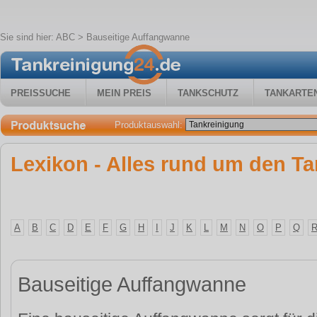
Sie sind hier:
ABC
> Bauseitige Auffangwanne
PREISSUCHE
MEIN PREIS
TANKSCHUTZ
TANKARTE
Produktauswahl:
Lexikon - Alles rund um den Ta
A
B
C
D
E
F
G
H
I
J
K
L
M
N
O
P
Q
Bauseitige Auffangwanne